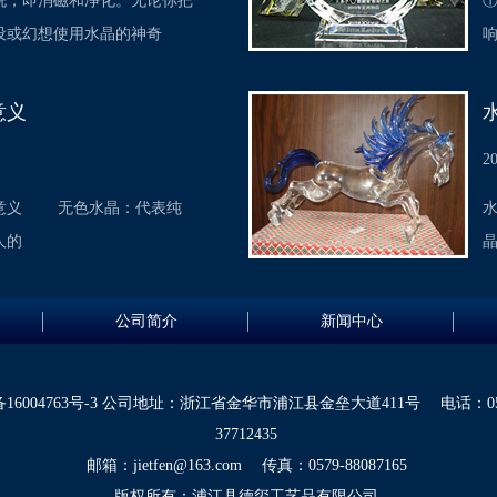
洗，即消磁和净化。无论你把
设或幻想使用水晶的神奇
意义
2
意义 无色水晶：代表纯
人的
公司简介
新闻中心
16004763号-3
公司地址：浙江省金华市浦江县金垒大道411号 电话：0579-
37712435
邮箱：
jietfen@163.com
传真：0579-88087165
版权所有：浦江县德玺工艺品有限公司