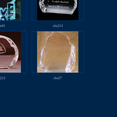
ve01
cbs213
s212
cbs27