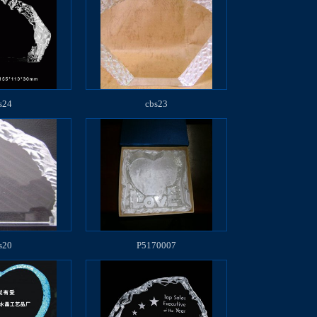
s24
cbs23
s20
P5170007