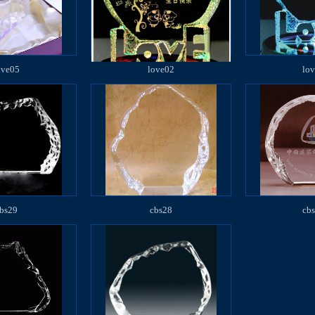
ove05
love02
lo
bs29
cbs28
cb