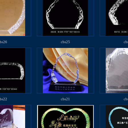
bs26
cbs25
cb
bs22
cbs21
cb